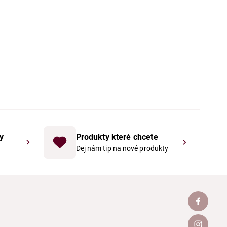
y
Produkty které chcete
Dej nám tip na nové produkty