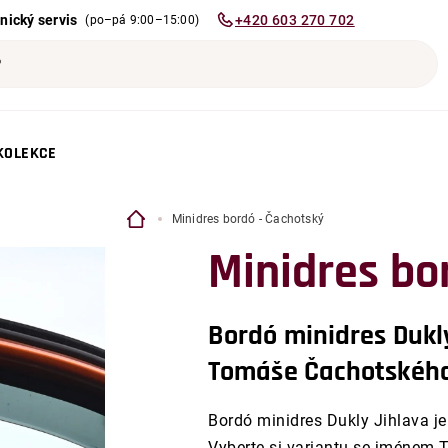
+420 603 270 702
nický servis
(po–pá 9:00–15:00)
KOLEKCE
Minidres bordó - Čachotský
Minidres bo
Bordó minidres Dukl
Tomáše Čachotského
Bordó minidres Dukly Jihlava j
Vyberte si variantu se jménem 