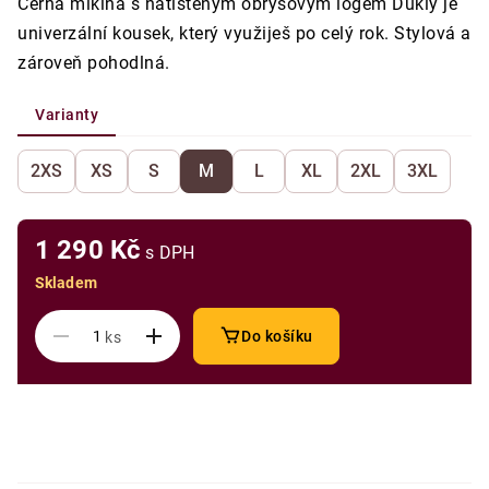
Černá mikina s natištěným obrysovým logem Dukly je
univerzální kousek, který využiješ po celý rok. Stylová a
zároveň pohodlná.
Varianty
2XS
XS
S
M
L
XL
2XL
3XL
1 290 Kč
s DPH
Skladem
Do košíku
ks